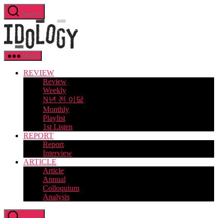
Skip
Search
to
Idology
the
content
Menu
REVIEW
Review
Weekly
N년 전 이달
Monthly
Playlist
1st Listen
REPORT
Report
Interview
ARTICLE
Article
Annual
Colloquium
Analysis