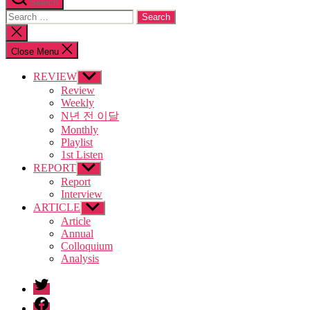
Search
Search
for:
Close
search
Close Menu
REVIEW
Show
sub
Review
menu
Weekly
N년 전 이달
Monthly
Playlist
1st Listen
REPORT
Show
sub
Report
menu
Interview
ARTICLE
Show
sub
Article
menu
Annual
Colloquium
Analysis
twitter
facebook