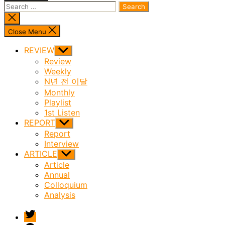
Search
for:
Close
search
Close Menu
REVIEW
Show
sub
Review
menu
Weekly
N년 전 이달
Monthly
Playlist
1st Listen
REPORT
Show
sub
Report
menu
Interview
ARTICLE
Show
sub
Article
menu
Annual
Colloquium
Analysis
twitter