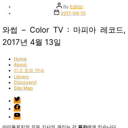
Post
By
Editor
author
Post
2017-04-13
date
와썹 – Color TV : 마피아 레코드,
2017년 4월 13일
Home
About
기고 모집 안내
Library
Discovery!
Site Map
twitter
facebook
Youtube
아이돌로지의 모든 기사의 권리는 각
필자
에게 있습니다.