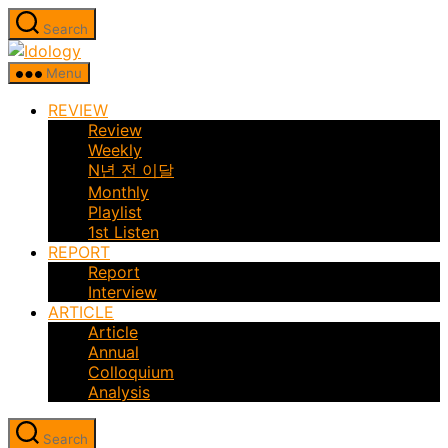
Skip
Search
to
Idology
the
Menu
content
REVIEW
Review
Weekly
N년 전 이달
Monthly
Playlist
1st Listen
REPORT
Report
Interview
ARTICLE
Article
Annual
Colloquium
Analysis
Search