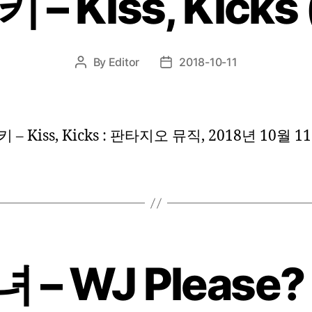
– Kiss, Kicks 
By
Editor
2018-10-11
Post
Post
author
date
– Kiss, Kicks : 판타지오 뮤직, 2018년 10월 1
– WJ Please? 