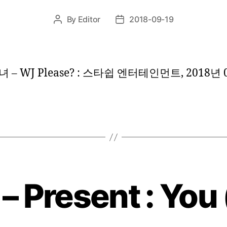
By
Editor
2018-09-19
Post
Post
author
date
 – WJ Please? : 스타쉽 엔터테인먼트, 2018년 
 Present : You 