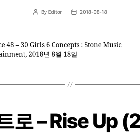
By
Editor
2018-08-18
Post
Post
author
date
e 48 – 30 Girls 6 Concepts : Stone Music
tainment, 2018년 8월 18일
 – Rise Up (