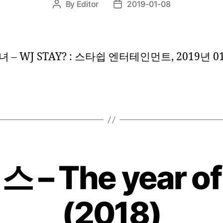
By
Editor
2019-01-08
Post
Post
author
date
 – WJ STAY? : 스타쉽 엔터테인먼트, 2019년 01
– The year of
(2018)