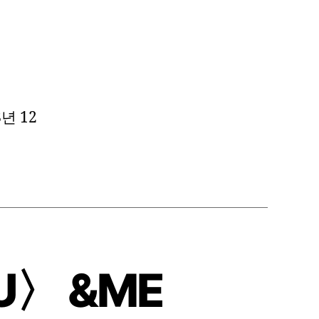
8년 12
OU〉 &ME