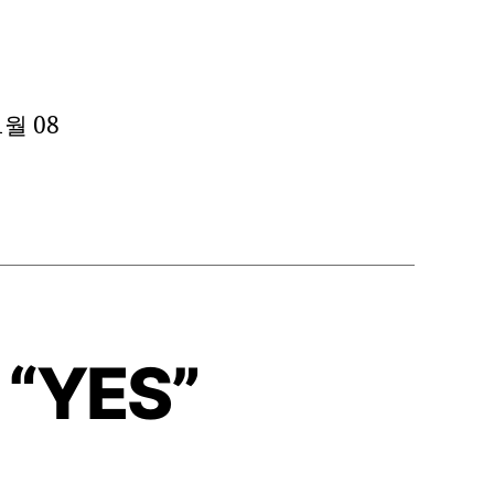
월 08
 “YES”