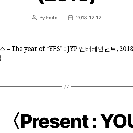
By
Editor
2018-12-12
Post
Post
author
date
– The year of “YES” : JYP 엔터테인먼트, 201
일
〈Present : Y