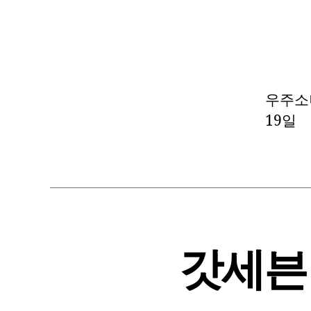
우주소녀
19일
갓세븐 –