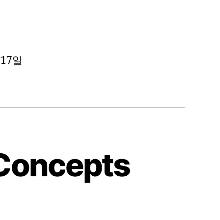
 17일
 Concepts