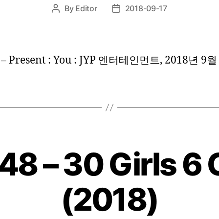
By
Editor
2018-09-17
Post
Post
author
date
 Present : You : JYP 엔터테인먼트, 2018년 9월
48 – 30 Girls 6
(2018)