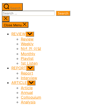
Search
Search
for:
Close
search
Close Menu
REVIEW
Show
sub
Review
menu
Weekly
N년 전 이달
Monthly
Playlist
1st Listen
REPORT
Show
sub
Report
menu
Interview
ARTICLE
Show
sub
Article
menu
Annual
Colloquium
Analysis