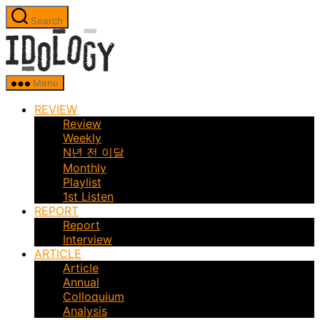
Skip
Search
to
Idology
the
content
Menu
REVIEW
Review
Weekly
N년 전 이달
Monthly
Playlist
1st Listen
REPORT
Report
Interview
ARTICLE
Article
Annual
Colloquium
Analysis