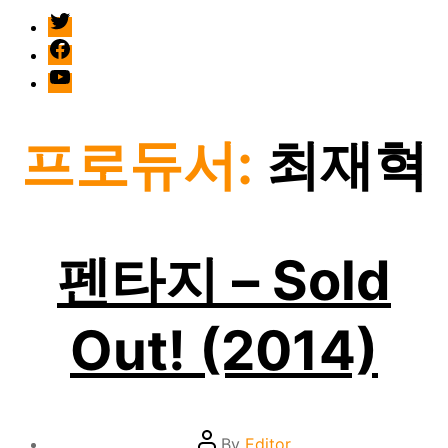
twitter
facebook
Youtube
프로듀서:
최재혁
펜타지 – Sold
Out! (2014)
Post
By
Editor