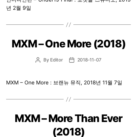
년 2월 9일
MXM – One More (2018)
By
Editor
2018-11-07
Post
Post
author
date
MXM – One More : 브랜뉴 뮤직, 2018년 11월 7일
MXM – More Than Ever
(2018)