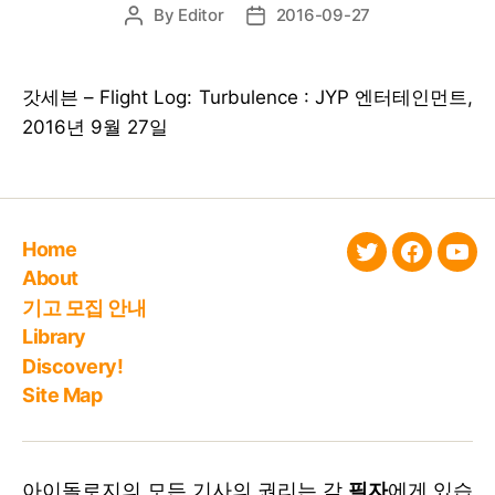
By
Editor
2016-09-27
Post
Post
author
date
갓세븐 – Flight Log: Turbulence : JYP 엔터테인먼트,
2016년 9월 27일
Home
twitter
faceboo
You
About
기고 모집 안내
Library
Discovery!
Site Map
아이돌로지의 모든 기사의 권리는 각
필자
에게 있습