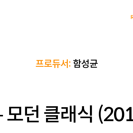
프로듀서:
함성균
i – 모던 클래식 (201