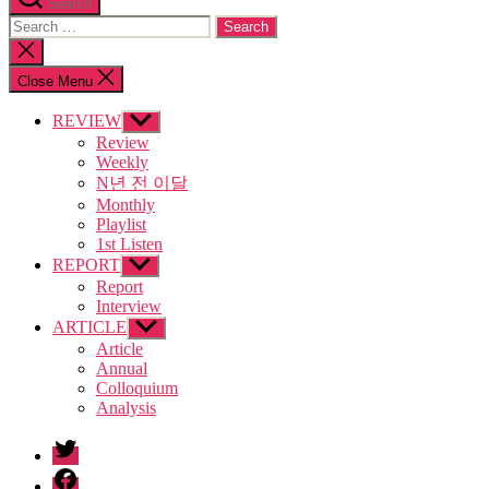
Search
Search
for:
Close
search
Close Menu
REVIEW
Show
sub
Review
menu
Weekly
N년 전 이달
Monthly
Playlist
1st Listen
REPORT
Show
sub
Report
menu
Interview
ARTICLE
Show
sub
Article
menu
Annual
Colloquium
Analysis
twitter
facebook