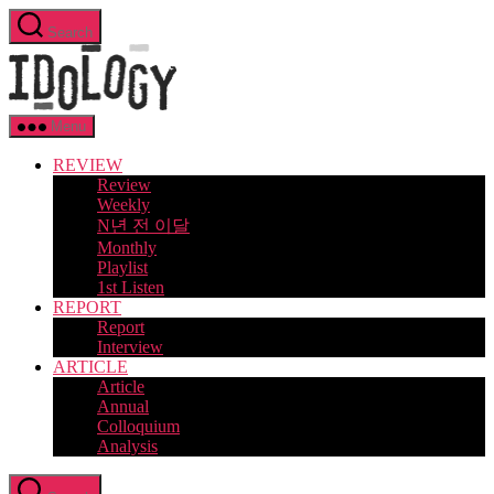
Skip
Search
to
Idology
the
content
Menu
REVIEW
Review
Weekly
N년 전 이달
Monthly
Playlist
1st Listen
REPORT
Report
Interview
ARTICLE
Article
Annual
Colloquium
Analysis