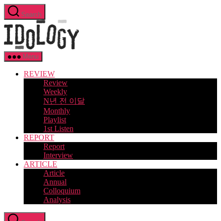
Skip
Search
to
Idology
the
content
Menu
REVIEW
Review
Weekly
N년 전 이달
Monthly
Playlist
1st Listen
REPORT
Report
Interview
ARTICLE
Article
Annual
Colloquium
Analysis