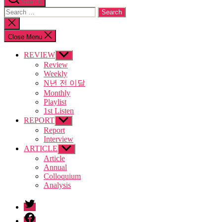
Search
Search
for:
Close
search
Close Menu
REVIEW
Show
sub
Review
menu
Weekly
N년 전 이달
Monthly
Playlist
1st Listen
REPORT
Show
sub
Report
menu
Interview
ARTICLE
Show
sub
Article
menu
Annual
Colloquium
Analysis
twitter
facebook