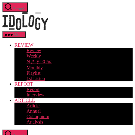
Skip
Search
to
Idology
the
content
Menu
REVIEW
Review
Weekly
N년 전 이달
Monthly
Playlist
1st Listen
REPORT
Report
Interview
ARTICLE
Article
Annual
Colloquium
Analysis