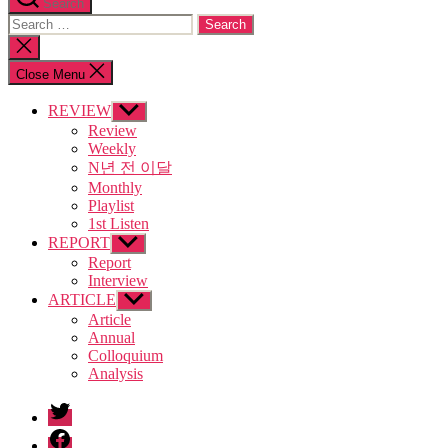
Search
Search
for:
Close
search
Close Menu
REVIEW
Show
sub
Review
menu
Weekly
N년 전 이달
Monthly
Playlist
1st Listen
REPORT
Show
sub
Report
menu
Interview
ARTICLE
Show
sub
Article
menu
Annual
Colloquium
Analysis
twitter
facebook