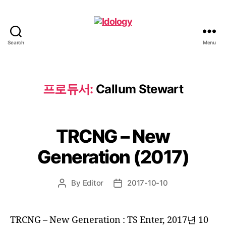
Search
Menu
Idology
프로듀서:
Callum Stewart
TRCNG – New
Generation (2017)
By
Editor
2017-10-10
Post
Post
author
date
TRCNG – New Generation : TS Enter, 2017년 10