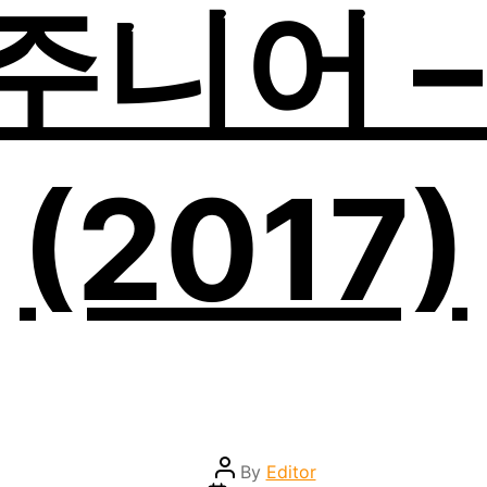
니어 – 
(2017)
Post
By
Editor