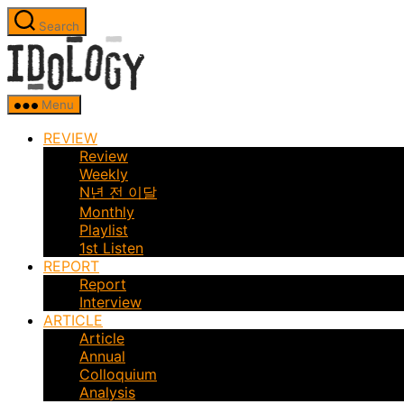
Skip
Search
to
Idology
the
content
Menu
REVIEW
Review
Weekly
N년 전 이달
Monthly
Playlist
1st Listen
REPORT
Report
Interview
ARTICLE
Article
Annual
Colloquium
Analysis