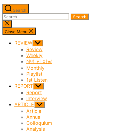
Search
Search
for:
Close
search
Close Menu
REVIEW
Show
sub
Review
menu
Weekly
N년 전 이달
Monthly
Playlist
1st Listen
REPORT
Show
sub
Report
menu
Interview
ARTICLE
Show
sub
Article
menu
Annual
Colloquium
Analysis