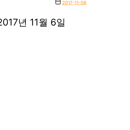
author
Post
2017-11-06
date
 2017년 11월 6일