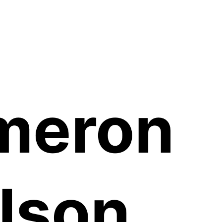
meron
lson