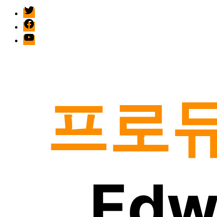
twitter
facebook
Youtube
프로듀
Edw