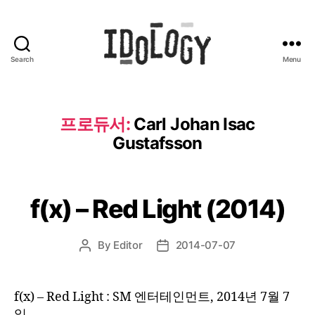
Search
Menu
Idology
프로듀서:
Carl Johan Isac
Gustafsson
f(x) – Red Light (2014)
By
Editor
2014-07-07
Post
Post
author
date
f(x) – Red Light : SM 엔터테인먼트, 2014년 7월 7
일