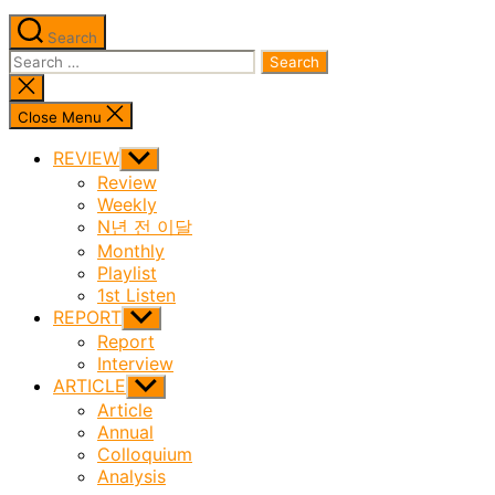
Search
Search
for:
Close
search
Close Menu
REVIEW
Show
sub
Review
menu
Weekly
N년 전 이달
Monthly
Playlist
1st Listen
REPORT
Show
sub
Report
menu
Interview
ARTICLE
Show
sub
Article
menu
Annual
Colloquium
Analysis