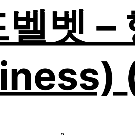
벨벳 –
iness) 