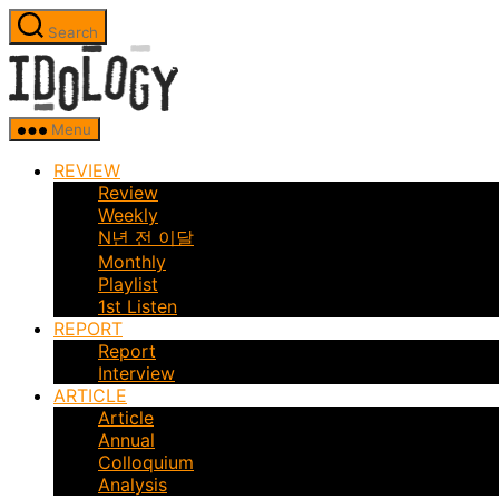
Skip
Search
to
Idology
the
content
Menu
REVIEW
Review
Weekly
N년 전 이달
Monthly
Playlist
1st Listen
REPORT
Report
Interview
ARTICLE
Article
Annual
Colloquium
Analysis