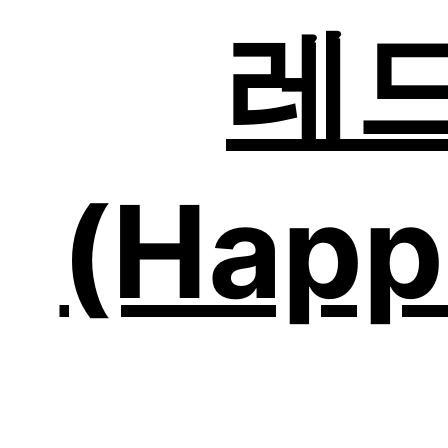
레드
(Happ