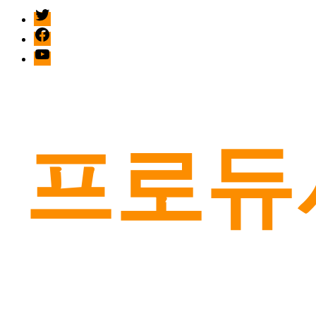
twitter
facebook
Youtube
프로듀