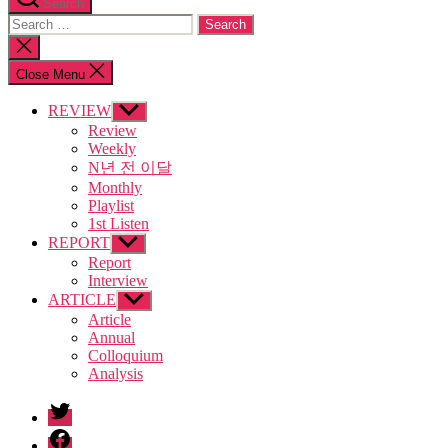
Search
Search
for:
Close
search
Close Menu
REVIEW
Show
sub
Review
menu
Weekly
N년 전 이달
Monthly
Playlist
1st Listen
REPORT
Show
sub
Report
menu
Interview
ARTICLE
Show
sub
Article
menu
Annual
Colloquium
Analysis
twitter
facebook