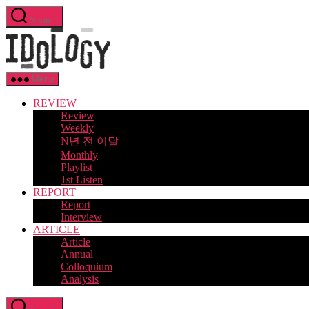
Skip
Search
to
Idology
the
content
Menu
REVIEW
Review
Weekly
N년 전 이달
Monthly
Playlist
1st Listen
REPORT
Report
Interview
ARTICLE
Article
Annual
Colloquium
Analysis