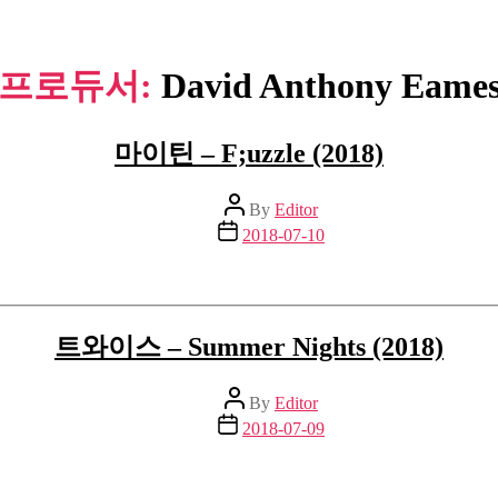
프로듀서:
David Anthony Eame
마이틴 – F;uzzle (2018)
Post
By
Editor
author
Post
2018-07-10
date
트와이스 – Summer Nights (2018)
Post
By
Editor
author
Post
2018-07-09
date