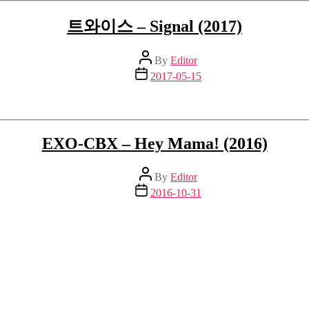
트와이스 – Signal (2017)
Post
By
Editor
author
Post
2017-05-15
date
EXO-CBX – Hey Mama! (2016)
Post
By
Editor
author
Post
2016-10-31
date