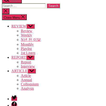
Search
Search
for:
Close
search
Close Menu
REVIEW
Show
sub
Review
menu
Weekly
N년 전 이달
Monthly
Playlist
1st Listen
REPORT
Show
sub
Report
menu
Interview
ARTICLE
Show
sub
Article
menu
Annual
Colloquium
Analysis
twitter
facebook