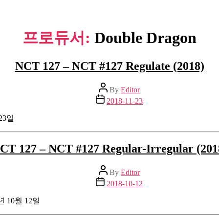
프로듀서:
Double Dragon
NCT 127 – NCT #127 Regulate (2018)
Post
By
Editor
author
Post
2018-11-23
date
 23일
CT 127 – NCT #127 Regular-Irregular (201
Post
By
Editor
author
Post
2018-10-12
date
8년 10월 12일