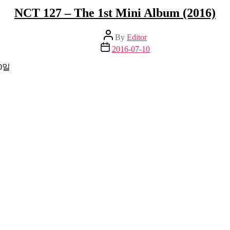
NCT 127 – The 1st Mini Album (2016)
Post
By
Editor
author
Post
2016-07-10
date
10일