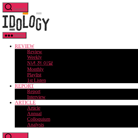
Skip
Search
to
Idology
the
content
Menu
REVIEW
Review
Weekly
N년 전 이달
Monthly
Playlist
1st Listen
REPORT
Report
Interview
ARTICLE
Article
Annual
Colloquium
Analysis