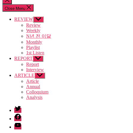
search
Close Menu
REVIEW
Show
sub
Review
menu
Weekly
N년 전 이달
Monthly
Playlist
1st Listen
REPORT
Show
sub
Report
menu
Interview
ARTICLE
Show
sub
Article
menu
Annual
Colloquium
Analysis
twitter
facebook
Youtube