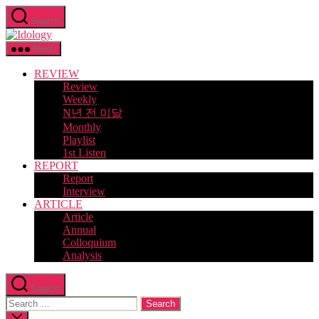
Skip
Search
to
Idology
the
content
Menu
REVIEW
Review
Weekly
N년 전 이달
Monthly
Playlist
1st Listen
REPORT
Report
Interview
ARTICLE
Article
Annual
Colloquium
Analysis
Search
Search
for:
Close