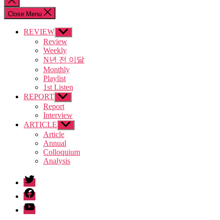
search
Close Menu
REVIEW
Show
sub
Review
menu
Weekly
N년 전 이달
Monthly
Playlist
1st Listen
REPORT
Show
sub
Report
menu
Interview
ARTICLE
Show
sub
Article
menu
Annual
Colloquium
Analysis
twitter
facebook
Youtube