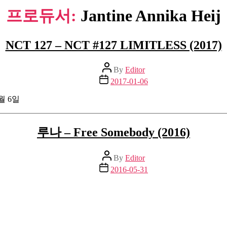
프로듀서:
Jantine Annika Heij
NCT 127 – NCT #127 LIMITLESS (2017)
Post
By
Editor
author
Post
2017-01-06
date
1월 6일
루나 – Free Somebody (2016)
Post
By
Editor
author
Post
2016-05-31
date