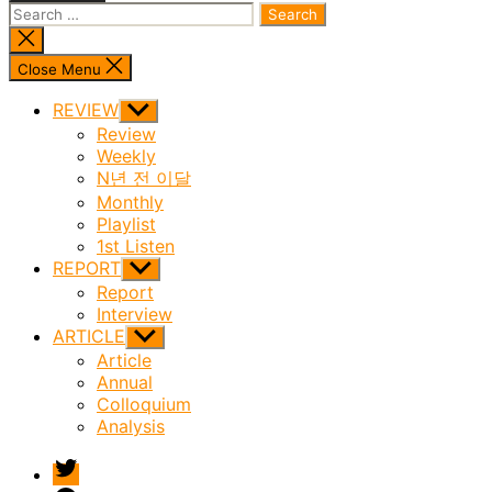
Search
for:
Close
search
Close Menu
REVIEW
Show
sub
Review
menu
Weekly
N년 전 이달
Monthly
Playlist
1st Listen
REPORT
Show
sub
Report
menu
Interview
ARTICLE
Show
sub
Article
menu
Annual
Colloquium
Analysis
twitter