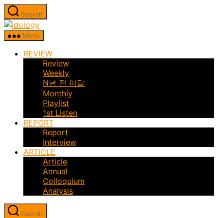
Skip
Search
to
Idology
the
Menu
content
REVIEW
Review
Weekly
N년 전 이달
Monthly
Playlist
1st Listen
REPORT
Report
Interview
ARTICLE
Article
Annual
Colloquium
Analysis
Search