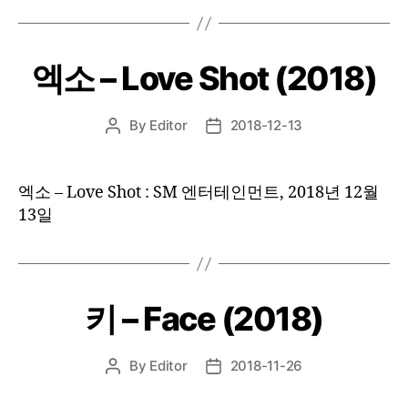
엑소 – Love Shot (2018)
By
Editor
2018-12-13
Post
Post
author
date
엑소 – Love Shot : SM 엔터테인먼트, 2018년 12월
13일
키 – Face (2018)
By
Editor
2018-11-26
Post
Post
author
date