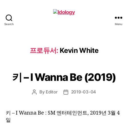
Search
Menu
Idology
프로듀서:
Kevin White
키 – I Wanna Be (2019)
By
Editor
2019-03-04
Post
Post
author
date
키 – I Wanna Be : SM 엔터테인먼트, 2019년 3월 4
일