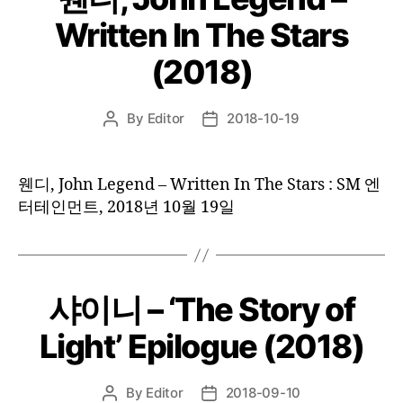
Written In The Stars
(2018)
By
Editor
2018-10-19
Post
Post
author
date
웬디, John Legend – Written In The Stars : SM 엔
터테인먼트, 2018년 10월 19일
샤이니 – ‘The Story of
Light’ Epilogue (2018)
By
Editor
2018-09-10
Post
Post