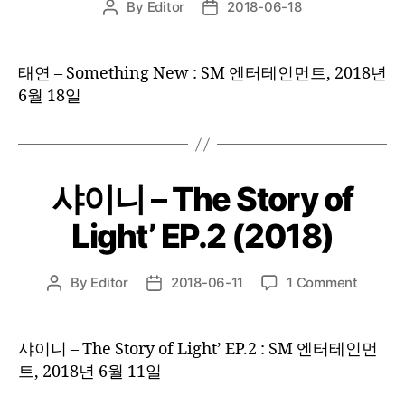
By
Editor
2018-06-18
Post
Post
author
date
태연 – Something New : SM 엔터테인먼트, 2018년
6월 18일
샤이니 – The Story of
Light’ EP.2 (2018)
on
By
Editor
2018-06-11
1 Comment
Post
Post
샤
author
date
이
니
샤이니 – The Story of Light’ EP.2 : SM 엔터테인먼
–
트, 2018년 6월 11일
The
Story