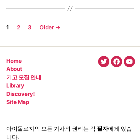
of
Light’
EP.2
Posts
(2018)
1
2
3
Older
→
pagination
Home
twitter
faceboo
You
About
기고 모집 안내
Library
Discovery!
Site Map
아이돌로지의 모든 기사의 권리는 각
필자
에게 있습
니다.