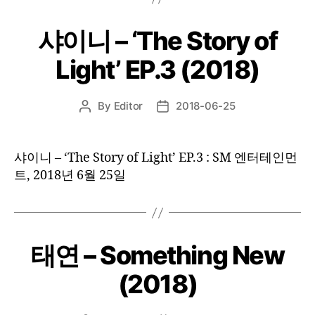
샤이니 – ‘The Story of
Light’ EP.3 (2018)
By
Editor
2018-06-25
Post
Post
author
date
샤이니 – ‘The Story of Light’ EP.3 : SM 엔터테인먼
트, 2018년 6월 25일
태연 – Something New
(2018)