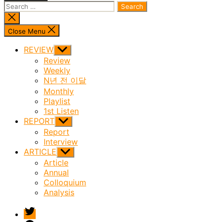
Search
for:
Close
search
Close Menu
REVIEW
Show
sub
Review
menu
Weekly
N년 전 이달
Monthly
Playlist
1st Listen
REPORT
Show
sub
Report
menu
Interview
ARTICLE
Show
sub
Article
menu
Annual
Colloquium
Analysis
twitter