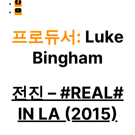
facebook
Youtube
프로듀서:
Luke
Bingham
전진 – #REAL#
IN LA (2015)