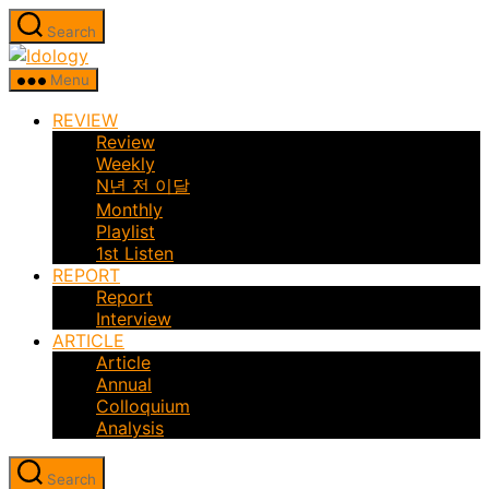
Skip
Search
to
Idology
the
Menu
content
REVIEW
Review
Weekly
N년 전 이달
Monthly
Playlist
1st Listen
REPORT
Report
Interview
ARTICLE
Article
Annual
Colloquium
Analysis
Search