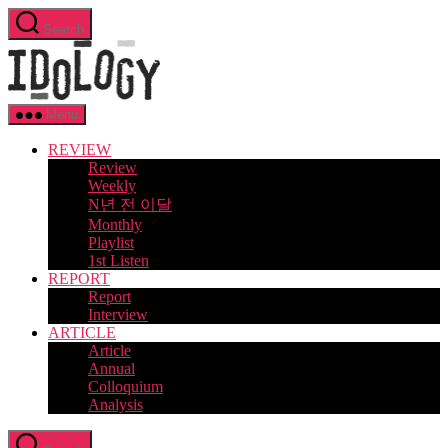
Skip
Search
to
Idology
the
content
Menu
REVIEW
Review
Weekly
N년 전 이달
Monthly
Playlist
1st Listen
REPORT
Report
Interview
ARTICLE
Article
Annual
Colloquium
Analysis