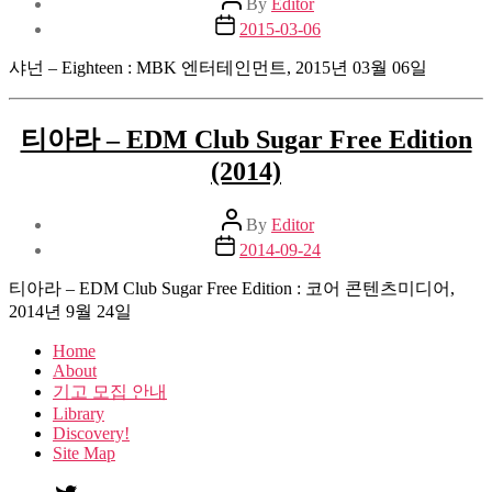
By
Editor
author
Post
2015-03-06
date
샤넌 – Eighteen : MBK 엔터테인먼트, 2015년 03월 06일
티아라 – EDM Club Sugar Free Edition
(2014)
Post
By
Editor
author
Post
2014-09-24
date
티아라 – EDM Club Sugar Free Edition : 코어 콘텐츠미디어,
2014년 9월 24일
Home
About
기고 모집 안내
Library
Discovery!
Site Map
twitter