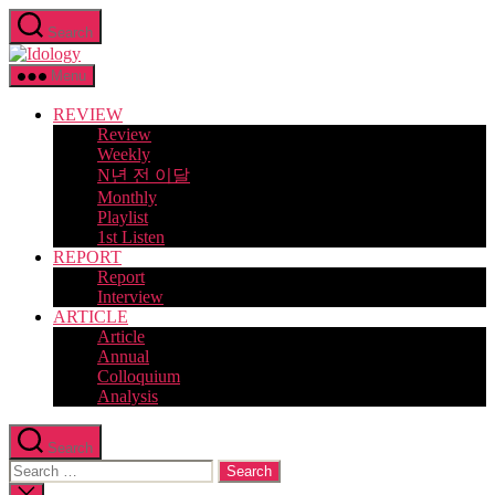
Skip
Search
to
Idology
the
content
Menu
REVIEW
Review
Weekly
N년 전 이달
Monthly
Playlist
1st Listen
REPORT
Report
Interview
ARTICLE
Article
Annual
Colloquium
Analysis
Search
Search
for:
Close