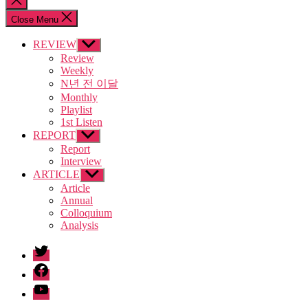
search
Close Menu
REVIEW
Show
sub
Review
menu
Weekly
N년 전 이달
Monthly
Playlist
1st Listen
REPORT
Show
sub
Report
menu
Interview
ARTICLE
Show
sub
Article
menu
Annual
Colloquium
Analysis
twitter
facebook
Youtube