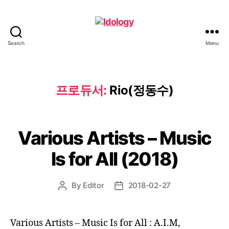
Search
Menu
Idology
프로듀서:
Rio(정동수)
Various Artists – Music
Is for All (2018)
By
Editor
2018-02-27
Post
Post
author
date
Various Artists – Music Is for All : A.I.M,