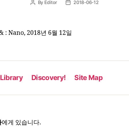
By
Editor
2018-06-12
Post
Post
author
date
& : Nano, 2018년 6월 12일
Library
Discovery!
Site Map
자
에게 있습니다.