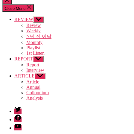
search
Close Menu
REVIEW
Show
sub
Review
menu
Weekly
N년 전 이달
Monthly
Playlist
1st Listen
REPORT
Show
sub
Report
menu
Interview
ARTICLE
Show
sub
Article
menu
Annual
Colloquium
Analysis
twitter
facebook
Youtube