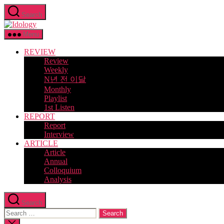
Skip
Search
to
Idology
the
content
Menu
REVIEW
Review
Weekly
N년 전 이달
Monthly
Playlist
1st Listen
REPORT
Report
Interview
ARTICLE
Article
Annual
Colloquium
Analysis
Search
Search
for:
Close