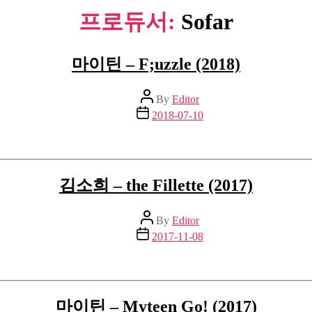
프로듀서:
Sofar
마이틴 – F;uzzle (2018)
Post
By
Editor
author
Post
2018-07-10
date
김소희 – the Fillette (2017)
Post
By
Editor
author
Post
2017-11-08
date
마이틴 – Myteen Go! (2017)