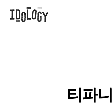
Idology
티파니 –