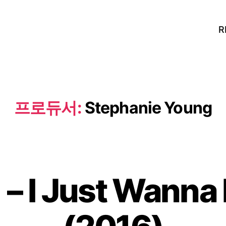
R
프로듀서:
Stephanie Young
 I Just Wanna