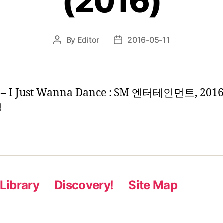
(2016)
By
Editor
2016-05-11
Post
Post
author
date
 I Just Wanna Dance : SM 엔터테인먼트, 201
일
Library
Discovery!
Site Map