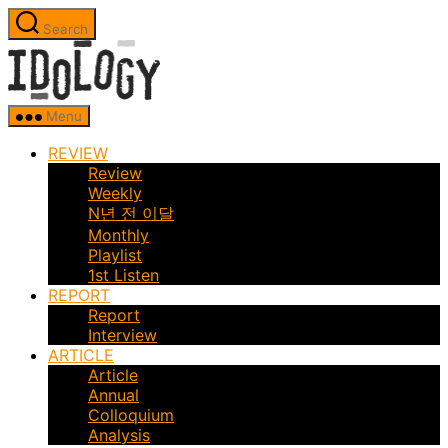
Skip
Search
to
Idology
the
content
Menu
REVIEW
Review
Weekly
N년 전 이달
Monthly
Playlist
1st Listen
REPORT
Report
Interview
ARTICLE
Article
Annual
Colloquium
Analysis