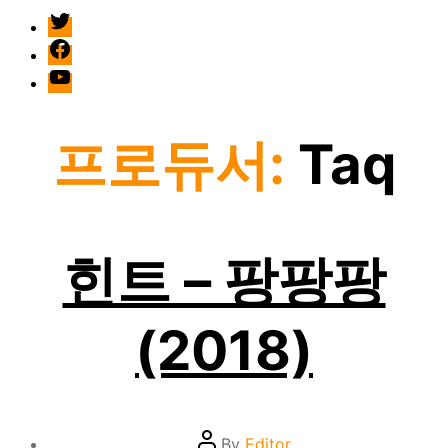
twitter
facebook
Youtube
프로듀서:
Taq
힌트 – 팡팡팡
(2018)
Post
By
Editor