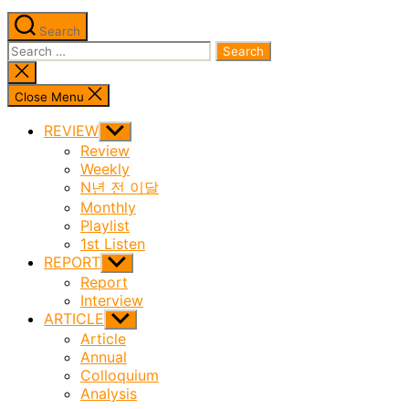
Search
Search
for:
Close
search
Close Menu
REVIEW
Show
sub
Review
menu
Weekly
N년 전 이달
Monthly
Playlist
1st Listen
REPORT
Show
sub
Report
menu
Interview
ARTICLE
Show
sub
Article
menu
Annual
Colloquium
Analysis