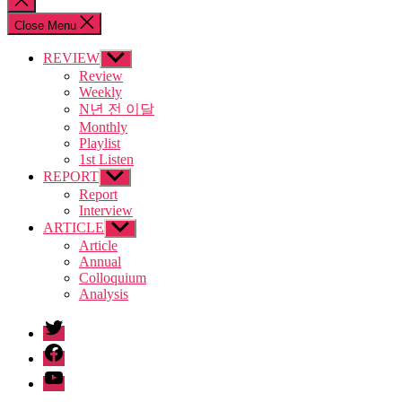
search
Close Menu
REVIEW
Show
sub
Review
menu
Weekly
N년 전 이달
Monthly
Playlist
1st Listen
REPORT
Show
sub
Report
menu
Interview
ARTICLE
Show
sub
Article
menu
Annual
Colloquium
Analysis
twitter
facebook
Youtube