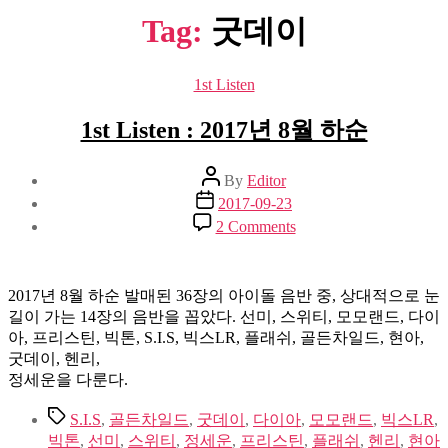
Tag:
굿데이
Categories
1st Listen
1st Listen : 2017년 8월 하순
Post
By
Editor
author
Post
2017-09-23
date
on
2 Comments
1st
Listen
:
2017
2017년 8월 하순 발매된 36장의 아이돌 음반 중, 상대적으로 눈
년
길이 가는 14장의 음반을 꼽았다. 선미, 스위티, 모모랜드, 다이
8
아, 프리스틴, 빅톤, S.I.S, 빅스LR, 플래쉬, 골든차일드, 현아,
월
굿데이, 헨리,
하
정세운을 다룬다.
순
Tags
S.I.S
,
골든차일드
,
굿데이
,
다이아
,
모모랜드
,
빅스LR
,
빅톤
,
선미
,
스위티
,
정세운
,
프리스틴
,
플래쉬
,
헨리
,
현아