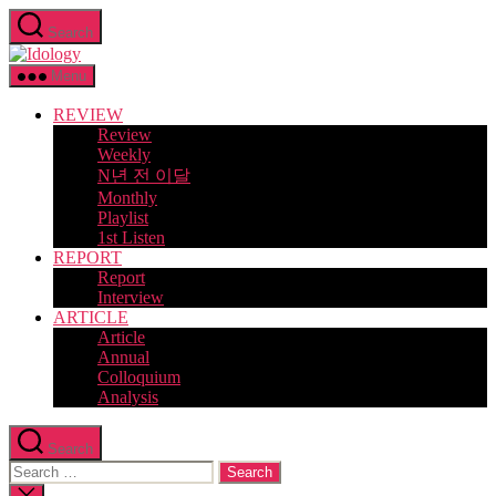
Skip
Search
to
Idology
the
content
Menu
REVIEW
Review
Weekly
N년 전 이달
Monthly
Playlist
1st Listen
REPORT
Report
Interview
ARTICLE
Article
Annual
Colloquium
Analysis
Search
Search
for:
Close