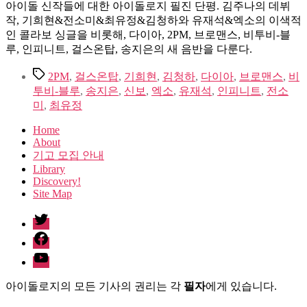
아이돌 신작들에 대한 아이돌로지 필진 단평. 김주나의 데뷔
작, 기희현&전소미&최유정&김청하와 유재석&엑소의 이색적
인 콜라보 싱글을 비롯해, 다이아, 2PM, 브로맨스, 비투비-블
루, 인피니트, 걸스온탑, 송지은의 새 음반을 다룬다.
Tags
2PM
,
걸스온탑
,
기희현
,
김청하
,
다이아
,
브로맨스
,
비
투비-블루
,
송지은
,
신보
,
엑소
,
유재석
,
인피니트
,
전소
미
,
최유정
Home
About
기고 모집 안내
Library
Discovery!
Site Map
twitter
facebook
Youtube
아이돌로지의 모든 기사의 권리는 각
필자
에게 있습니다.