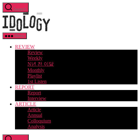
Skip
Search
to
Idology
the
content
Menu
REVIEW
Review
Weekly
N년 전 이달
Monthly
Playlist
1st Listen
REPORT
Report
Interview
ARTICLE
Article
Annual
Colloquium
Analysis