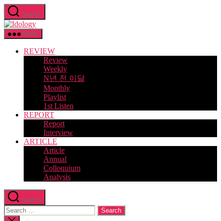
Skip
Search
to
Idology
the
content
Menu
REVIEW
Review
Weekly
N년 전 이달
Monthly
Playlist
1st Listen
REPORT
Report
Interview
ARTICLE
Article
Annual
Colloquium
Analysis
Search
Search
for:
Close