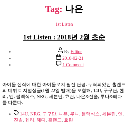
Tag:
나은
Categories
1st Listen
1st Listen : 2018년 2월 초순
Post
By
Editor
author
Post
2018-02-21
date
on
1 Comment
1st
Listen
:
2018
아이돌 신작에 대한 아이돌로지 필진 단평. 누락되었던 홀랜드
년
의 데뷔 디지털싱글(1월 22일 발매)을 포함해, 14U, 구구단, 헨
2
리, 엔, 블랙식스, NRG, 세븐틴, 효린, 나은&진솔, 루나&혜다
월
를 다룬다.
초
순
Tags
14U
,
NRG
,
구구단
,
나은
,
루나
,
블랙식스
,
세븐틴
,
엔
,
진솔
,
헨리
,
혜다
,
홀랜드
,
효린