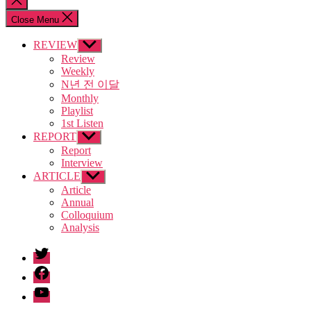
search
Close Menu
REVIEW
Show
sub
Review
menu
Weekly
N년 전 이달
Monthly
Playlist
1st Listen
REPORT
Show
sub
Report
menu
Interview
ARTICLE
Show
sub
Article
menu
Annual
Colloquium
Analysis
twitter
facebook
Youtube