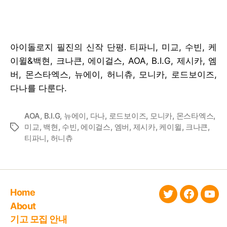
아이돌로지 필진의 신작 단평. 티파니, 미교, 수빈, 케
이윌&백현, 크나큰, 에이걸스, AOA, B.I.G, 제시카, 엠
버, 몬스타엑스, 뉴에이, 허니츄, 모니카, 로드보이즈,
다나를 다룬다.
AOA
,
B.I.G
,
뉴에이
,
다나
,
로드보이즈
,
모니카
,
몬스타엑스
,
미교
,
백현
,
수빈
,
에이걸스
,
엠버
,
제시카
,
케이윌
,
크나큰
,
Tags
티파니
,
허니츄
Home
twitter
faceboo
You
About
기고 모집 안내