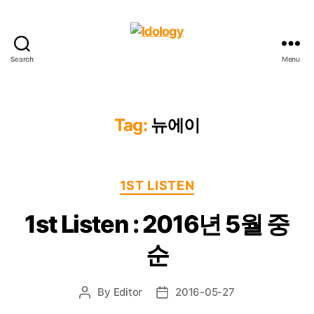
Search
Menu
Idology
Tag:
뉴에이
Categories
1ST LISTEN
1st Listen : 2016년 5월 중
순
By
Editor
2016-05-27
Post
Post
author
date