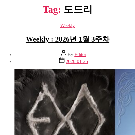
Tag:
도드리
Categories
Weekly
Weekly : 2026년 1월 3주차
Post
By
Editor
author
Post
2026-01-25
date