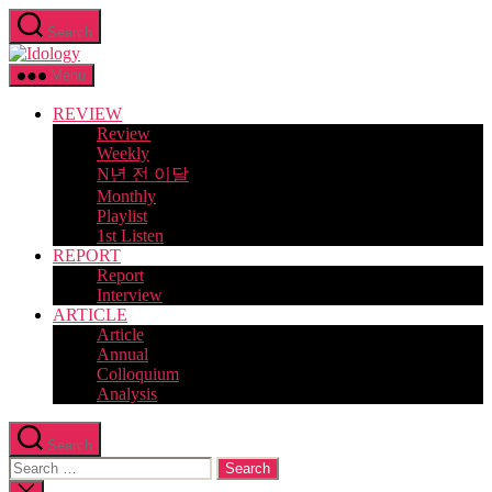
Skip
Search
to
Idology
the
content
Menu
REVIEW
Review
Weekly
N년 전 이달
Monthly
Playlist
1st Listen
REPORT
Report
Interview
ARTICLE
Article
Annual
Colloquium
Analysis
Search
Search
for:
Close