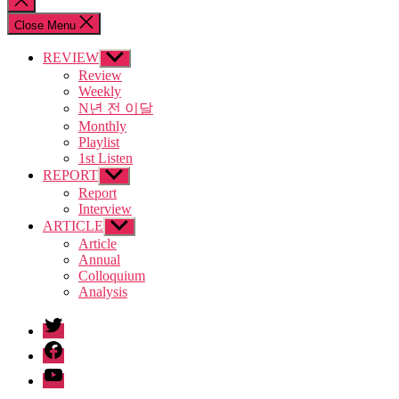
search
Close Menu
REVIEW
Show
sub
Review
menu
Weekly
N년 전 이달
Monthly
Playlist
1st Listen
REPORT
Show
sub
Report
menu
Interview
ARTICLE
Show
sub
Article
menu
Annual
Colloquium
Analysis
twitter
facebook
Youtube