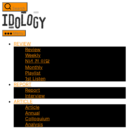
Skip
Search
to
Idology
the
content
Menu
REVIEW
Review
Weekly
N년 전 이달
Monthly
Playlist
1st Listen
REPORT
Report
Interview
ARTICLE
Article
Annual
Colloquium
Analysis