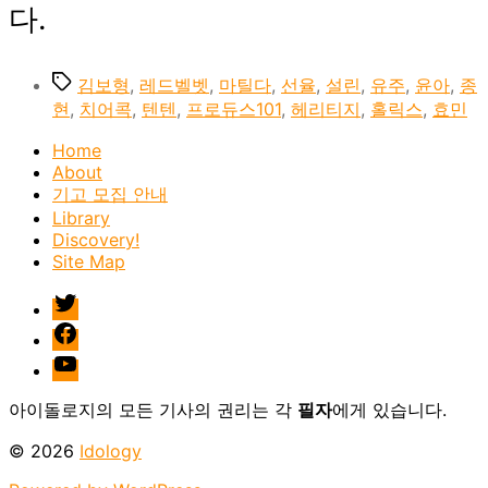
다.
Tags
김보형
,
레드벨벳
,
마틸다
,
선율
,
설린
,
유주
,
윤아
,
종
현
,
치어콕
,
텐텐
,
프로듀스101
,
헤리티지
,
홀릭스
,
효민
Home
About
기고 모집 안내
Library
Discovery!
Site Map
twitter
facebook
Youtube
아이돌로지의 모든 기사의 권리는 각
필자
에게 있습니다.
© 2026
Idology