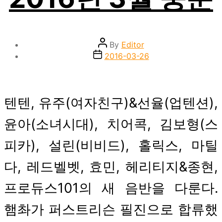
Post
By
Editor
author
Post
2016-03-26
date
텐텐, 유주(여자친구)&선율(업텐션),
윤아(소녀시대), 치어콕, 김보형(스
피카), 설린(비비드), 홀릭스, 마틸
다, 레드벨벳, 효민, 헤리티지&종현,
프로듀스101의 새 음반을 다룬다.
햄촤가 퍼스트리슨 필진으로 합류했