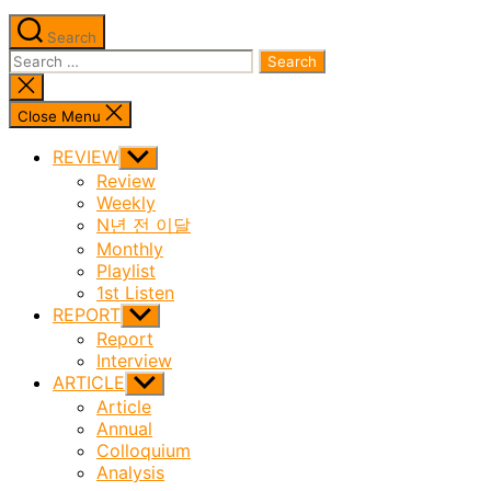
Search
Search
for:
Close
search
Close Menu
REVIEW
Show
sub
Review
menu
Weekly
N년 전 이달
Monthly
Playlist
1st Listen
REPORT
Show
sub
Report
menu
Interview
ARTICLE
Show
sub
Article
menu
Annual
Colloquium
Analysis