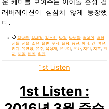
운 케미를 보여주는 아이돌 혼성 컬
래버레이션이 심심치 않게 등장했
다.
Tags
김남주
,
김세정
,
김소희
,
박경
,
박보람
,
백아연
,
백현
,
산들
,
선율
,
소유
,
솔빈
,
수지
,
슬옹
,
승관
,
써니
,
엔
,
여은
,
웬디
,
유연정
,
유주
,
육성재
,
윤보미
,
은하
,
지민
,
지후
,
천
지
,
태일
,
헨리
,
휘인
Categories
1st Listen
1st Listen :
2016년 3월 중순