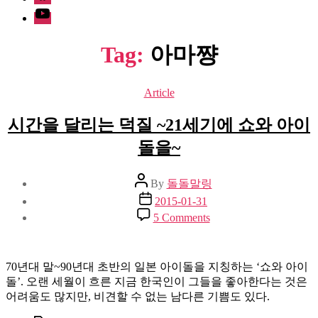
Youtube
Tag:
아마쨩
Categories
Article
시간을 달리는 덕질 ~21세기에 쇼와 아이
돌을~
Post
By
돌돌말링
author
Post
2015-01-31
date
on
5 Comments
시
간
을
70년대 말~90년대 초반의 일본 아이돌을 지칭하는 ‘쇼와 아이
달
돌’. 오랜 세월이 흐른 지금 한국인이 그들을 좋아한다는 것은
리
어려움도 많지만, 비견할 수 없는 남다른 기쁨도 있다.
는
덕