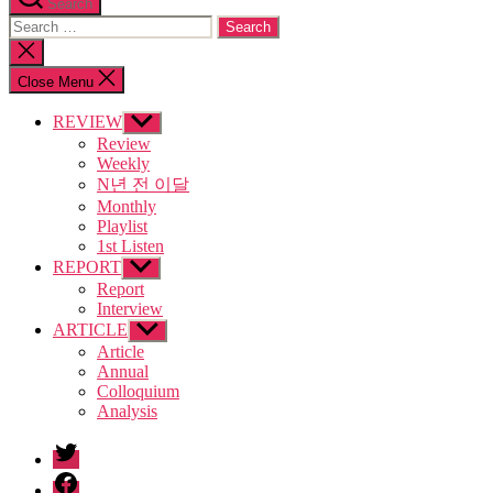
Search
Search
for:
Close
search
Close Menu
REVIEW
Show
sub
Review
menu
Weekly
N년 전 이달
Monthly
Playlist
1st Listen
REPORT
Show
sub
Report
menu
Interview
ARTICLE
Show
sub
Article
menu
Annual
Colloquium
Analysis
twitter
facebook