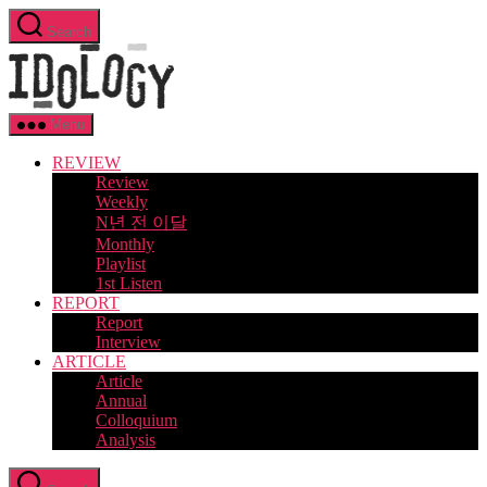
Skip
Search
to
Idology
the
content
Menu
REVIEW
Review
Weekly
N년 전 이달
Monthly
Playlist
1st Listen
REPORT
Report
Interview
ARTICLE
Article
Annual
Colloquium
Analysis