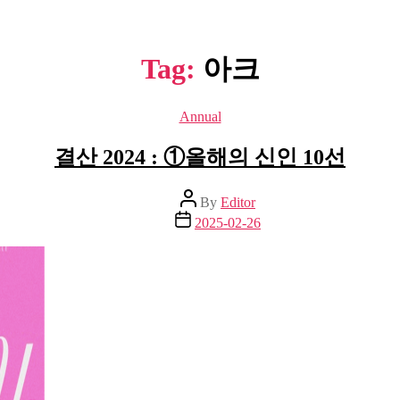
Tag:
아크
Categories
Annual
결산 2024 : ①올해의 신인 10선
Post
By
Editor
author
Post
2025-02-26
date