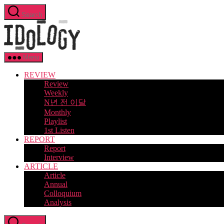
Skip
Search
to
Idology
the
content
Menu
REVIEW
Review
Weekly
N년 전 이달
Monthly
Playlist
1st Listen
REPORT
Report
Interview
ARTICLE
Article
Annual
Colloquium
Analysis