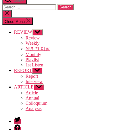
Search
Search
for:
Close
search
Close Menu
REVIEW
Show
sub
Review
menu
Weekly
N년 전 이달
Monthly
Playlist
1st Listen
REPORT
Show
sub
Report
menu
Interview
ARTICLE
Show
sub
Article
menu
Annual
Colloquium
Analysis
twitter
facebook