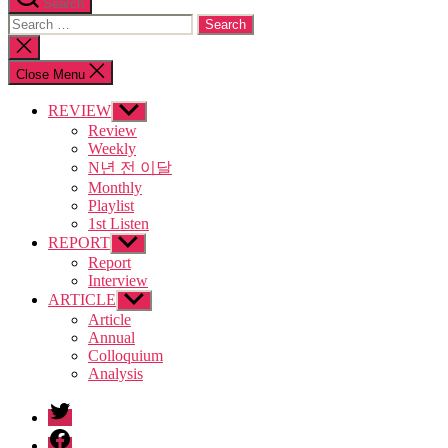
Search
Search
for:
Close
search
Close Menu
REVIEW
Show
sub
Review
menu
Weekly
N년 전 이달
Monthly
Playlist
1st Listen
REPORT
Show
sub
Report
menu
Interview
ARTICLE
Show
sub
Article
menu
Annual
Colloquium
Analysis
twitter
facebook