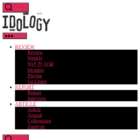
Skip
Search
to
Idology
the
content
Menu
REVIEW
Review
Weekly
N년 전 이달
Monthly
Playlist
1st Listen
REPORT
Report
Interview
ARTICLE
Article
Annual
Colloquium
Analysis