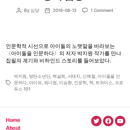
on
By
심댱
2018-08-13
1 Comment
Post
Post
인
author
date
터
뷰
:
〈아
인문학적 시선으로 아이돌의 노랫말을 바라보는
이
〈아이돌을 인문하다〉의 저자 박지원 작가를 만나
돌
집필의 계기와 비하인드 스토리를 들어보았다.
을
인
문
박지원
,
방탄소년단
,
백설희
,
서태지
,
신해철
,
아이돌을 인
하
문하다
,
아이유
,
워너원
,
이승환
,
인문학
,
책
,
트와이스
,
프로
Tags
다〉
듀스 101
의
저
자
박
지
Home
twitter
faceboo
You
원
About