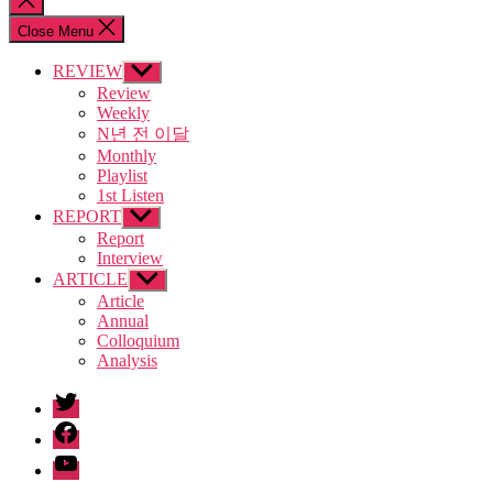
search
Close Menu
REVIEW
Show
sub
Review
menu
Weekly
N년 전 이달
Monthly
Playlist
1st Listen
REPORT
Show
sub
Report
menu
Interview
ARTICLE
Show
sub
Article
menu
Annual
Colloquium
Analysis
twitter
facebook
Youtube