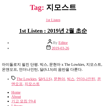
Tag:
지모스트
Categories
1st Listen
1st Listen : 2019년 2월 초순
Post
By
Editor
author
Post
2019-03-26
date
아이돌로지 필진 단평. 빅스, 문현아 x The Lowkies, 지모스트,
온앤오프, 언더나인틴, 달(S.I.S)의 음반을 다룬다.
Tags
The Lowkies
,
달(S.I.S)
,
문현아
,
빅스
,
언더나인틴
,
온
앤오프
,
지모스트
Home
About
기고 모집 안내
Library