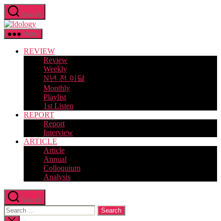
Skip
Search
to
Idology
the
content
Menu
REVIEW
Review
Weekly
N년 전 이달
Monthly
Playlist
1st Listen
REPORT
Report
Interview
ARTICLE
Article
Annual
Colloquium
Analysis
Search
Search
for:
Close