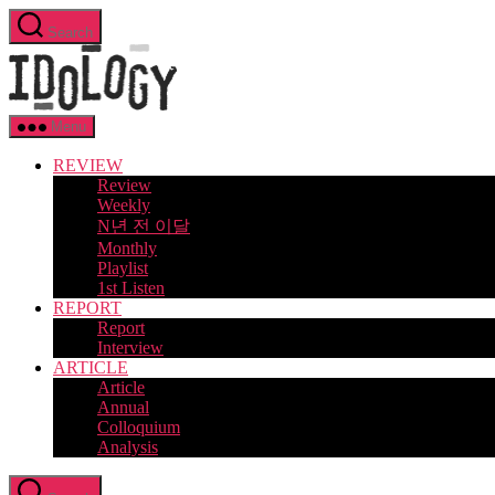
Skip
Search
to
Idology
the
content
Menu
REVIEW
Review
Weekly
N년 전 이달
Monthly
Playlist
1st Listen
REPORT
Report
Interview
ARTICLE
Article
Annual
Colloquium
Analysis