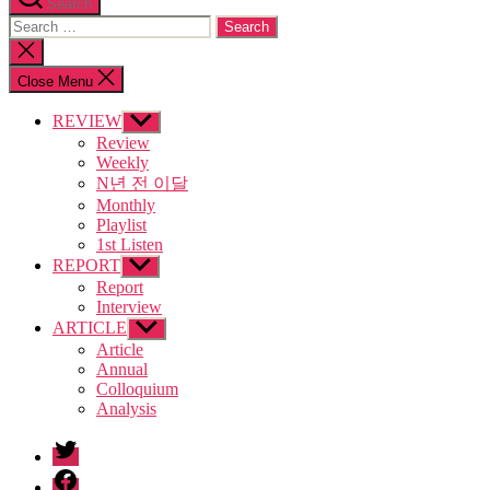
Search
Search
for:
Close
search
Close Menu
REVIEW
Show
sub
Review
menu
Weekly
N년 전 이달
Monthly
Playlist
1st Listen
REPORT
Show
sub
Report
menu
Interview
ARTICLE
Show
sub
Article
menu
Annual
Colloquium
Analysis
twitter
facebook