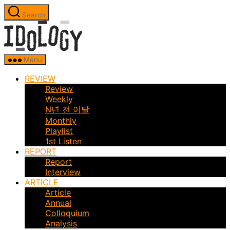
Skip
Search
to
Idology
the
content
Menu
REVIEW
Review
Weekly
N년 전 이달
Monthly
Playlist
1st Listen
REPORT
Report
Interview
ARTICLE
Article
Annual
Colloquium
Analysis