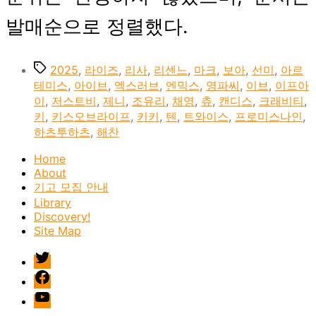
발매순으로 정렬했다.
Tags
2025
,
라이즈
,
리사
,
리센느
,
마크
,
보아
,
선미
,
아르
테미스
,
아이브
,
엑스러브
,
엔믹스
,
영파씨
,
이브
,
이프아
이
,
저스트비
,
제니
,
조유리
,
채영
,
츄
,
캔디스
,
크래비티
,
키
,
키스오브라이프
,
키키
,
텐
,
트와이스
,
프로미스나인
,
하츠투하츠
,
해찬
Home
About
기고 모집 안내
Library
Discovery!
Site Map
twitter
facebook
Youtube