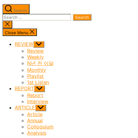
Search
Search
for:
Close
search
Close Menu
REVIEW
Show
sub
Review
menu
Weekly
N년 전 이달
Monthly
Playlist
1st Listen
REPORT
Show
sub
Report
menu
Interview
ARTICLE
Show
sub
Article
menu
Annual
Colloquium
Analysis