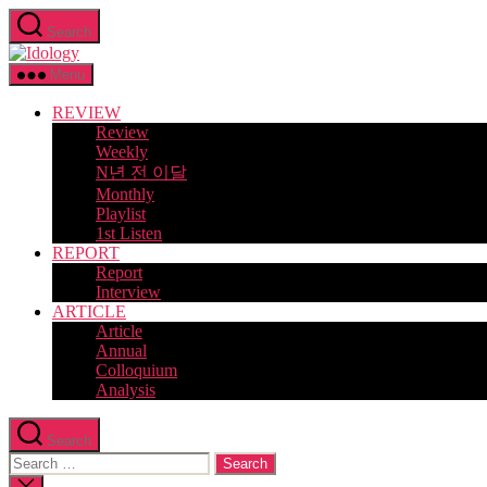
Skip
Search
to
Idology
the
content
Menu
REVIEW
Review
Weekly
N년 전 이달
Monthly
Playlist
1st Listen
REPORT
Report
Interview
ARTICLE
Article
Annual
Colloquium
Analysis
Search
Search
for:
Close