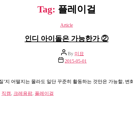
Tag:
플레이걸
Categories
Article
인디 아이돌은 가능한가 ②
Post
By
미묘
author
Post
2015-05-01
date
터질’지 어떨지는 몰라도 일단 꾸준히 활동하는 것만은 가능할, 변
,
직캠
,
크레용팝
,
플레이걸