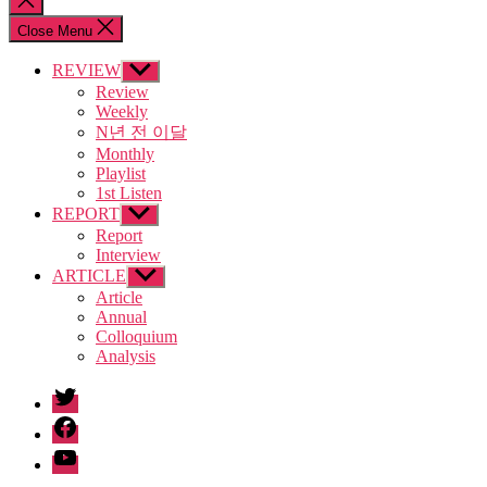
search
Close Menu
REVIEW
Show
sub
Review
menu
Weekly
N년 전 이달
Monthly
Playlist
1st Listen
REPORT
Show
sub
Report
menu
Interview
ARTICLE
Show
sub
Article
menu
Annual
Colloquium
Analysis
twitter
facebook
Youtube