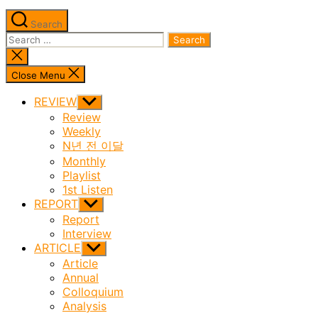
Search
Search
for:
Close
search
Close Menu
REVIEW
Show
sub
Review
menu
Weekly
N년 전 이달
Monthly
Playlist
1st Listen
REPORT
Show
sub
Report
menu
Interview
ARTICLE
Show
sub
Article
menu
Annual
Colloquium
Analysis