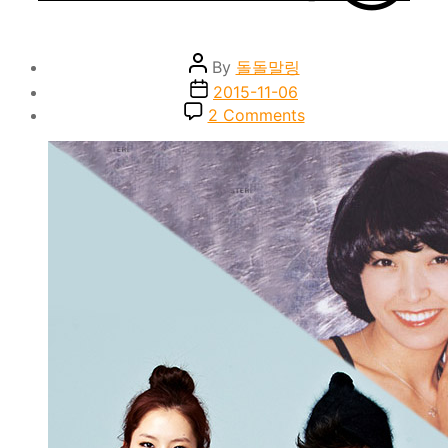
Post
By
돌돌말링
author
Post
2015-11-06
date
on
2 Comments
케
이
팝
과
쇼
와
가
요
의
병
렬
식
⑤