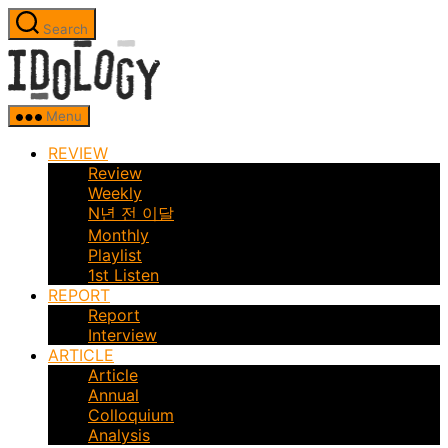
Skip
Search
to
Idology
the
content
Menu
REVIEW
Review
Weekly
N년 전 이달
Monthly
Playlist
1st Listen
REPORT
Report
Interview
ARTICLE
Article
Annual
Colloquium
Analysis