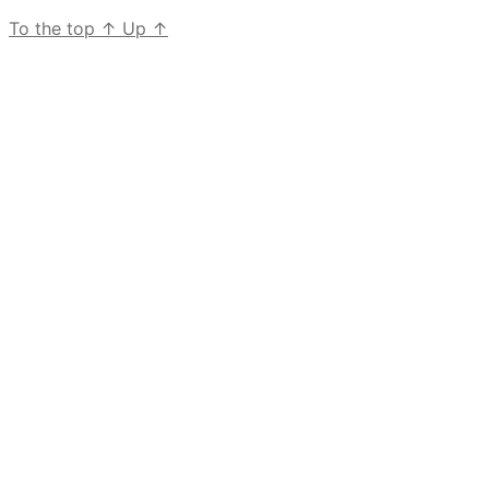
To the top
↑
Up
↑