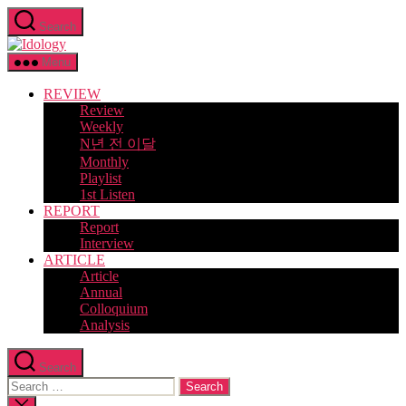
Skip
Search
to
Idology
the
content
Menu
REVIEW
Review
Weekly
N년 전 이달
Monthly
Playlist
1st Listen
REPORT
Report
Interview
ARTICLE
Article
Annual
Colloquium
Analysis
Search
Search
for:
Close