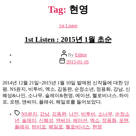
Tag:
현영
Categories
1st Listen
1st Listen : 2015년 1월 초순
Post
By
Editor
author
Post
2015-01-16
date
2014년 12월 21일~2015년 1월 10일 발매된 신작들에 대한 단
평. NS윤지, 비투비, 엑소, 김동완, 순정소년, 정용화, 강남, 신
혜성&나인, 소나무, 술제이&현영, 에이션, 헬로비너스, 하이
포, 포텐, 앤씨아, 플래쉬, 헤일로를 들어보았다.
Tags
NS윤지
,
강남
,
김동완
,
나인
,
비투비
,
소나무
,
순정소
년
,
술제이
,
신혜성
,
앤씨아
,
에이션
,
엑소
,
정용화
,
포텐
,
플래쉬
,
하이포
,
헤일로
,
헬로비너스
,
현영