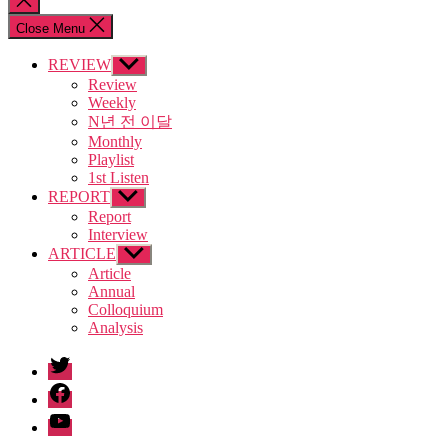
search
Close Menu
REVIEW
Show
sub
Review
menu
Weekly
N년 전 이달
Monthly
Playlist
1st Listen
REPORT
Show
sub
Report
menu
Interview
ARTICLE
Show
sub
Article
menu
Annual
Colloquium
Analysis
twitter
facebook
Youtube