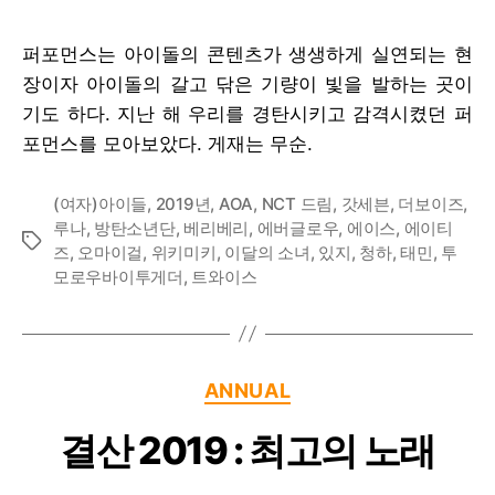
퍼포먼스는 아이돌의 콘텐츠가 생생하게 실연되는 현
장이자 아이돌의 갈고 닦은 기량이 빛을 발하는 곳이
기도 하다. 지난 해 우리를 경탄시키고 감격시켰던 퍼
포먼스를 모아보았다. 게재는 무순.
(여자)아이들
,
2019년
,
AOA
,
NCT 드림
,
갓세븐
,
더보이즈
,
루나
,
방탄소년단
,
베리베리
,
에버글로우
,
에이스
,
에이티
Tags
즈
,
오마이걸
,
위키미키
,
이달의 소녀
,
있지
,
청하
,
태민
,
투
모로우바이투게더
,
트와이스
Categories
ANNUAL
결산 2019 : 최고의 노래