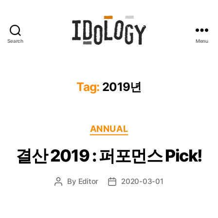
Search
Menu
Idology
Tag:
2019년
Categories
ANNUAL
결산 2019 : 퍼포먼스 Pick!
By
Editor
2020-03-01
Post
Post
author
date