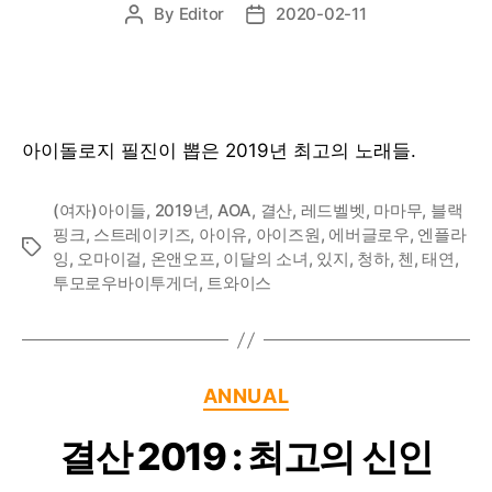
By
Editor
2020-02-11
Post
Post
author
date
아이돌로지 필진이 뽑은 2019년 최고의 노래들.
(여자)아이들
,
2019년
,
AOA
,
결산
,
레드벨벳
,
마마무
,
블랙
핑크
,
스트레이키즈
,
아이유
,
아이즈원
,
에버글로우
,
엔플라
Tags
잉
,
오마이걸
,
온앤오프
,
이달의 소녀
,
있지
,
청하
,
첸
,
태연
,
투모로우바이투게더
,
트와이스
Categories
ANNUAL
결산 2019 : 최고의 신인