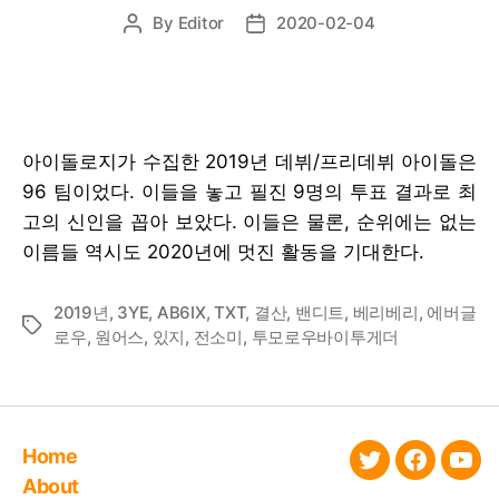
By
Editor
2020-02-04
Post
Post
author
date
아이돌로지가 수집한 2019년 데뷔/프리데뷔 아이돌은
96 팀이었다. 이들을 놓고 필진 9명의 투표 결과로 최
고의 신인을 꼽아 보았다. 이들은 물론, 순위에는 없는
이름들 역시도 2020년에 멋진 활동을 기대한다.
2019년
,
3YE
,
AB6IX
,
TXT
,
결산
,
밴디트
,
베리베리
,
에버글
Tags
로우
,
원어스
,
있지
,
전소미
,
투모로우바이투게더
Home
twitter
faceboo
You
About