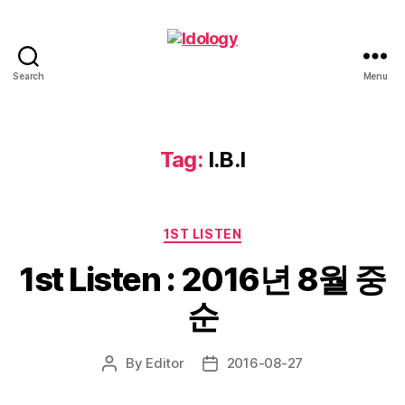
Search
Menu
Idology
Tag:
I.B.I
Categories
1ST LISTEN
1st Listen : 2016년 8월 중
순
By
Editor
2016-08-27
Post
Post
author
date