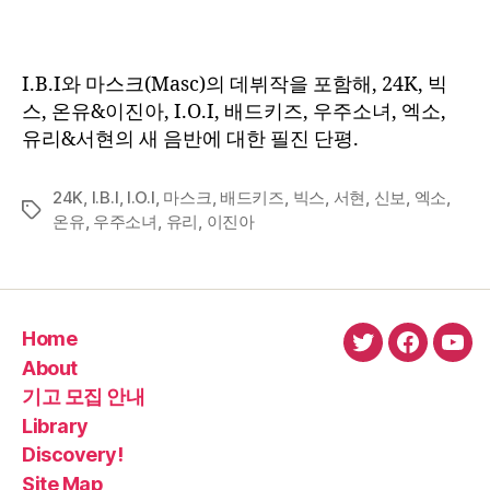
I.B.I와 마스크(Masc)의 데뷔작을 포함해, 24K, 빅
스, 온유&이진아, I.O.I, 배드키즈, 우주소녀, 엑소,
유리&서현의 새 음반에 대한 필진 단평.
24K
,
I.B.I
,
I.O.I
,
마스크
,
배드키즈
,
빅스
,
서현
,
신보
,
엑소
,
Tags
온유
,
우주소녀
,
유리
,
이진아
Home
twitter
faceboo
You
About
기고 모집 안내
Library
Discovery!
Site Map