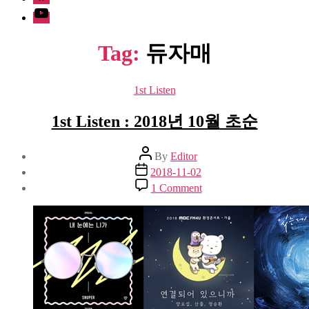
Youtube
Tag:
듀자매
Categories
1st Listen
1st Listen : 2018년 10월 초순
Post
By
Editor
author
Post
2018-11-02
date
on
1 Comment
1st
Listen
:
2018
년
10
월
초
순