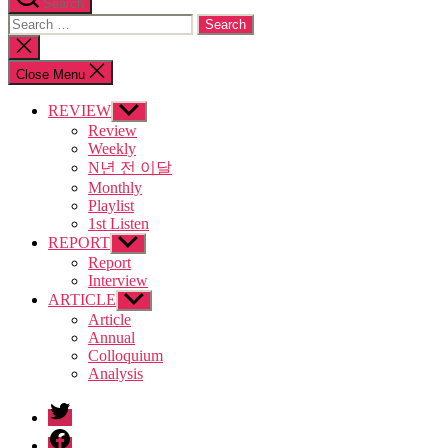
Search
Search
for:
Close
search
Close Menu
REVIEW
Show
sub
Review
menu
Weekly
N년 전 이달
Monthly
Playlist
1st Listen
REPORT
Show
sub
Report
menu
Interview
ARTICLE
Show
sub
Article
menu
Annual
Colloquium
Analysis
twitter
facebook