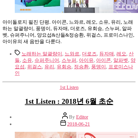
아이돌로지 필진 단평. 아이콘, 느와르, 레오, 소유, 유리, 노래
하는 말괄량이, 풍뎅이, 듀자매, 더로즈, 유회승, 스누퍼, 알파
벳, 슈퍼주니어, 양요섭&산들&정승환, 위걸스, 프로미스나인,
아이유의 새 음반을 다룬다.
Tags
노래하는 말괄량이
,
느와르
,
더로즈
,
듀자매
,
레오
,
산
들
,
소유
,
슈퍼주니어
,
스누퍼
,
아이유
,
아이콘
,
알파벳
,
양
요섭
,
위걸스
,
유리
,
유회승
,
정승환
,
풍뎅이
,
프로미스나
인
Categories
1st Listen
1st Listen : 2018년 6월 초순
Post
By
Editor
author
Post
2018-06-21
date