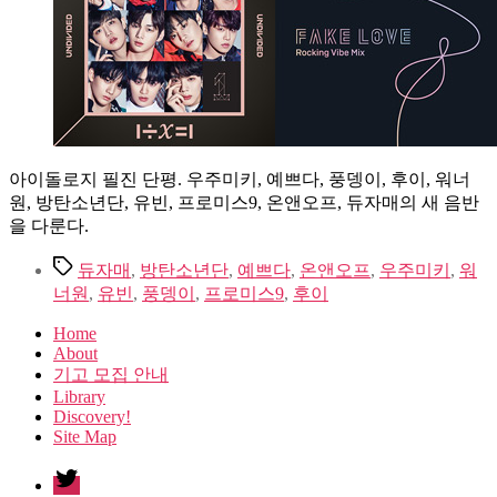
아이돌로지 필진 단평. 우주미키, 예쁘다, 풍뎅이, 후이, 워너
원, 방탄소년단, 유빈, 프로미스9, 온앤오프, 듀자매의 새 음반
을 다룬다.
Tags
듀자매
,
방탄소년단
,
예쁘다
,
온앤오프
,
우주미키
,
워
너원
,
유빈
,
풍뎅이
,
프로미스9
,
후이
Home
About
기고 모집 안내
Library
Discovery!
Site Map
twitter