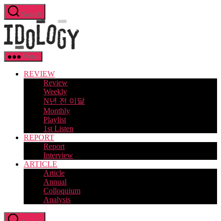
Skip
Search
to
Idology
the
content
Menu
REVIEW
Review
Weekly
N년 전 이달
Monthly
Playlist
1st Listen
REPORT
Report
Interview
ARTICLE
Article
Annual
Colloquium
Analysis