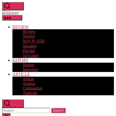
Skip
Search
to
Idology
the
content
Menu
REVIEW
Review
Weekly
N년 전 이달
Monthly
Playlist
1st Listen
REPORT
Report
Interview
ARTICLE
Article
Annual
Colloquium
Analysis
Search
Search
for:
Close