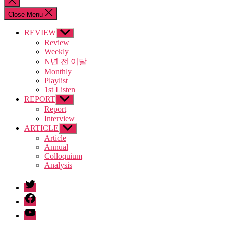
search
Close Menu
REVIEW
Show
sub
Review
menu
Weekly
N년 전 이달
Monthly
Playlist
1st Listen
REPORT
Show
sub
Report
menu
Interview
ARTICLE
Show
sub
Article
menu
Annual
Colloquium
Analysis
twitter
facebook
Youtube