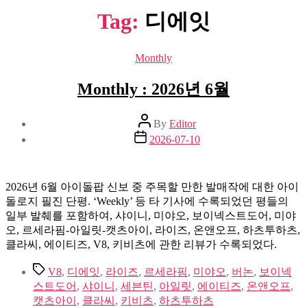
Tag:
디에잇
Categories
Monthly
Monthly : 2026년 6월
Post
By
Editor
author
Post
2026-07-10
date
2026년 6월 아이돌팝 신보 중 주목할 만한 발매작에 대한 아이
돌로지 필진 단평. ‘Weekly’ 등 타 기사에 수록되었던 평들의
일부 발췌를 포함하여, 샤이니, 미야오, 보이넥스트도어, 미야
오, 르세라핌-아일릿-캣츠아이, 라이즈, 온앤오프, 하츠투하츠,
클라씨, 에이티즈, V8, 키비츠에 관한 리뷰가 수록되었다.
Tags
V8
,
디에잇
,
라이즈
,
르세라핌
,
미야오
,
버논
,
보이넥
스트도어
,
샤이니
,
세븐틴
,
아일릿
,
에이티즈
,
온앤오프
,
캣츠아이
,
클라씨
,
키비츠
,
하츠투하츠