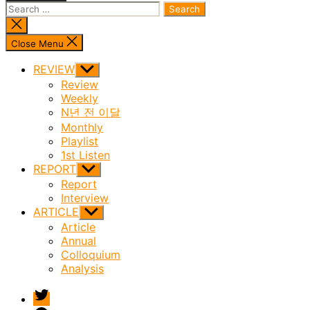
Search
for:
Close
search
Close Menu
REVIEW
Show
sub
Review
menu
Weekly
N년 전 이달
Monthly
Playlist
1st Listen
REPORT
Show
sub
Report
menu
Interview
ARTICLE
Show
sub
Article
menu
Annual
Colloquium
Analysis
twitter