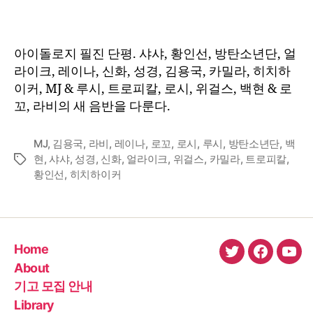
:
2018
년
아이돌로지 필진 단평. 샤샤, 황인선, 방탄소년단, 얼
8
라이크, 레이나, 신화, 성경, 김용국, 카밀라, 히치하
월
이커, MJ & 루시, 트로피칼, 로시, 위걸스, 백현 & 로
하
꼬, 라비의 새 음반을 다룬다.
순
MJ
,
김용국
,
라비
,
레이나
,
로꼬
,
로시
,
루시
,
방탄소년단
,
백
현
,
샤샤
,
성경
,
신화
,
얼라이크
,
위걸스
,
카밀라
,
트로피칼
,
Tags
황인선
,
히치하이커
Home
twitter
faceboo
You
About
기고 모집 안내
Library