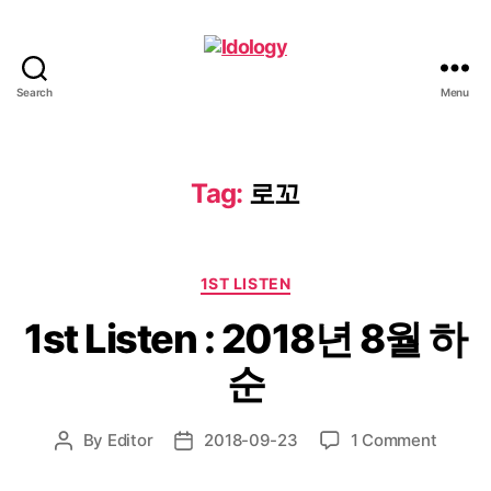
Search
Menu
Idology
Tag:
로꼬
Categories
1ST LISTEN
1st Listen : 2018년 8월 하
순
on
By
Editor
2018-09-23
1 Comment
Post
Post
1st
author
date
Listen