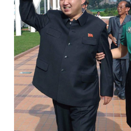
비
서
의
아
이
돌
팝