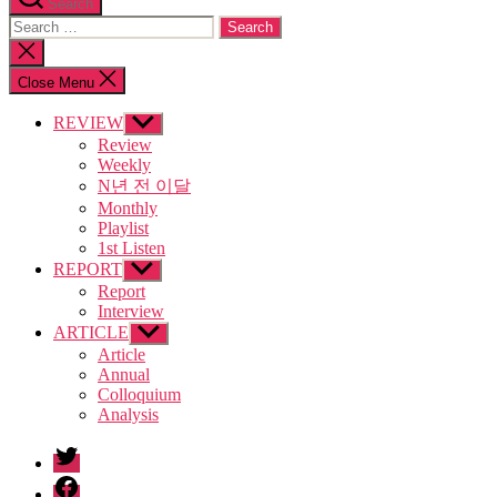
Search
Search
for:
Close
search
Close Menu
REVIEW
Show
sub
Review
menu
Weekly
N년 전 이달
Monthly
Playlist
1st Listen
REPORT
Show
sub
Report
menu
Interview
ARTICLE
Show
sub
Article
menu
Annual
Colloquium
Analysis
twitter
facebook