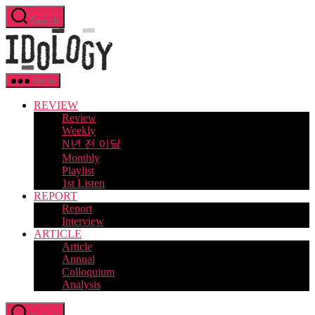
Skip
Search
to
Idology
the
content
Menu
REVIEW
Review
Weekly
N년 전 이달
Monthly
Playlist
1st Listen
REPORT
Report
Interview
ARTICLE
Article
Annual
Colloquium
Analysis