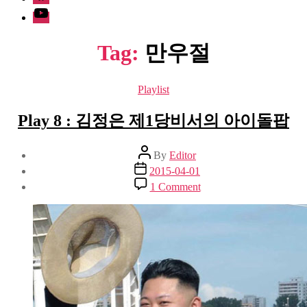
Youtube
Tag:
만우절
Categories
Playlist
Play 8 : 김정은 제1당비서의 아이돌팝
Post
By
Editor
author
Post
2015-04-01
date
on
1 Comment
Play
8
:
김
정
은
제
1
당